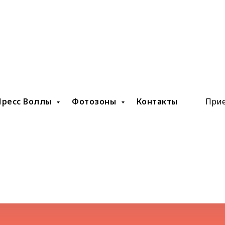
Пресс Воллы
Фотозоны
Контакты
Прие
озоны на корпор