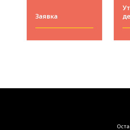
У
Заявка
д
Оста