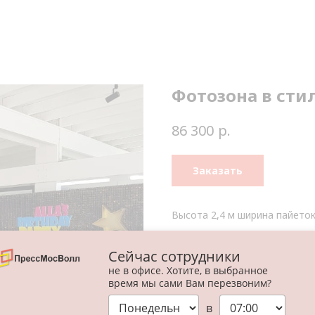
Фотозона в стил
р.
86 300
Заказать
Высота 2,4 м ширина пайеток
В состав входит:
Сейчас сотрудники
Баннер на каркасе;
не в офисе. Хотите, в выбранное
Пайетки на каркасе;
время мы сами Вам перезвоним?
Пластик на пол;
Плоские фигуры кассет, ж
в