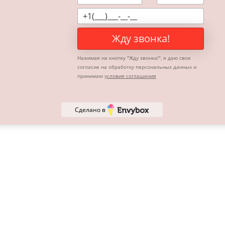
Звезды объёмные полые.
Дополнительно:
Жду звонка!
Доставка за МКАД - 50 р\км
Нажимая на кнопку "
Жду звонка!
", я даю свое
согласие на обработку персональных данных и
принимаю
условия соглашения
Сделано в