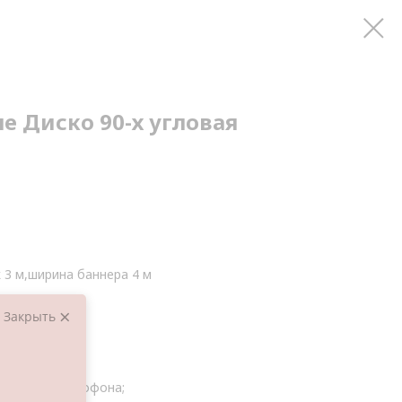
е Диско 90-х угловая
 3 м,ширина баннера 4 м
Закрыть
вачки, магнитофона;