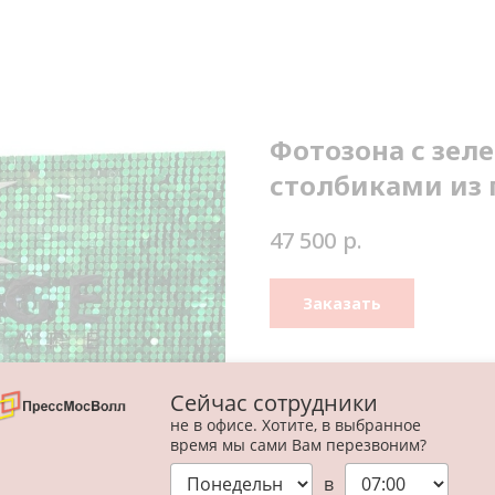
Фотозона с зел
столбиками из 
р.
47 500
Заказать
Размер 2,1*2,1 метра.
Сейчас сотрудники
В состав входит:
не в офисе. Хотите, в выбранное
Пайетки;
время мы сами Вам перезвоним?
2 столбика покрытые пайе
в