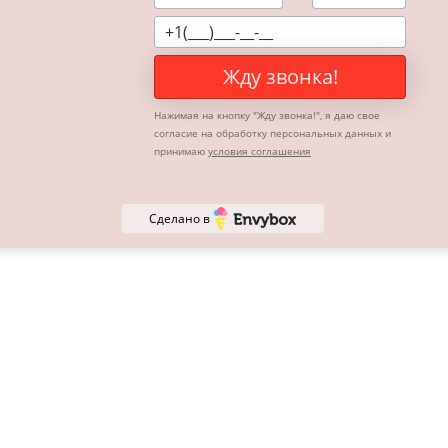
Дополнительно:
Таблички и логотипы за отде
Доставка за МКАД - 50 р\км
Жду звонка!
Нажимая на кнопку "
Жду звонка!
", я даю свое
согласие на обработку персональных данных и
принимаю
условия соглашения
Сделано в