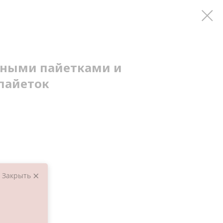
еными пайетками и
пайеток
Закрыть
тками;