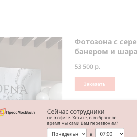
Фотозона с сер
банером и шар
р.
53 500
Заказать
Размер 2,4*4 метра.
Сейчас сотрудники
В состав входит:
не в офисе. Хотите, в выбранное
Пайетки на каркасе;
время мы сами Вам перезвоним?
Баннера на каркасе;
в
Оформление воздушными 