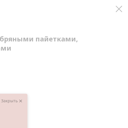
ебряными пайетками,
ами
Закрыть
шарами.